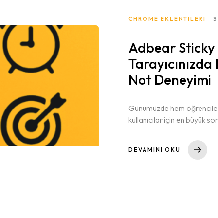
CHROME EKLENTILERI
S
Adbear Sticky
Tarayıcınızda
Not Deneyimi
Günümüzde hem öğrenciler
kullanıcılar için en büyük so
temposu, ders programları, t
akılda tutulması gereken o
DEVAMINI OKU