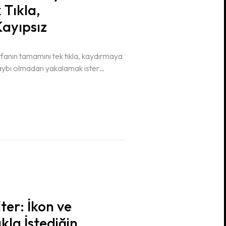
 Tıkla,
Kayıpsız
anın tamamını tek tıkla, kaydırmaya
aybı olmadan yakalamak ister
m Sayfa Ekran Görüntüsü tam da
rım…
ter: İkon ve
kla İstediğin