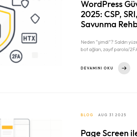
WordPress Güv
2025: CSP, SR
Savunma Rehb
Neden “şimdi”? Saldırı yüzey
bot ağları, zayıf parola/2FA 
RPC kötüye kullanımı, REST
Ölçü birimi tek: ihlal sonrası
DEVAMINI OKU
BLOG
AUG 31 2025
Page Screen i