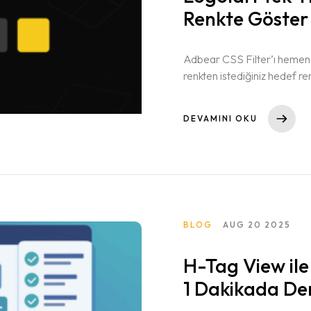
Renkte Göster
Adbear CSS Filter’ı hemen 
renkten istediğiniz hedef ren
DEVAMINI OKU
BLOG
AUG 20 2025
H-Tag View ile
1 Dakikada De