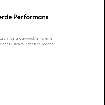
lerde Performans
aların dijital dünyadaki en önemli
ıların ilk izlenimi, sitenin ne kadar hızlı
 çalıştığıyla doğrudan ilişkilidir.
k bir…