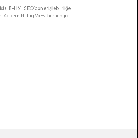
si (H1–H6), SEO’dan erişilebilirliğe
r. Adbear H-Tag View, herhangi bir
 çıkarır; görünür/gizli durumlarını
rlar ve CSV’e aktarır.…