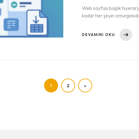
Web sayfası başlık hiyerarşi
kadar her şeyin omurgasıdı
sayfadaki başlıkları tek tıkla
işaretler, seviye bazlı rapo
DEVAMINI OKU
1
2
»