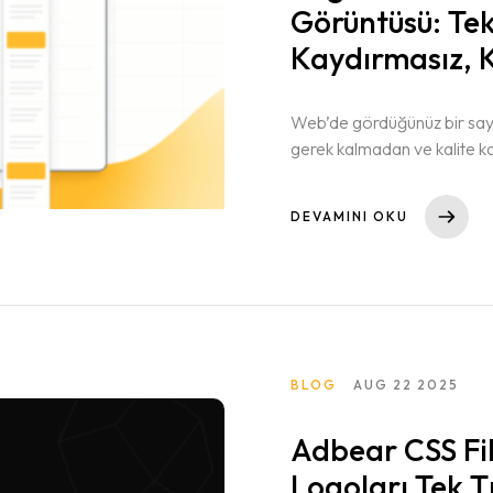
Görüntüsü: Tek
ları
Kaydırmasız, 
Web’de gördüğünüz bir sayf
gerek kalmadan ve kalite k
misiniz? Page Screen – Ta
bunun için tasarlandı. Tasa
DEVAMINI OKU
BLOG
AUG 22 2025
Adbear CSS Fil
Logoları Tek Tı