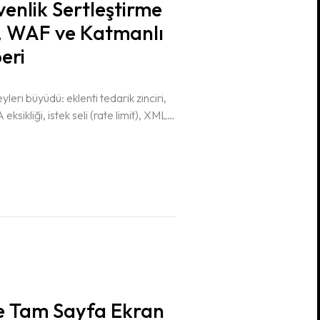
enlik Sertleştirme
I, WAF ve Katmanlı
eri
leri büyüdü: eklenti tedarik zinciri,
eksikliği, istek seli (rate limit), XML-
 uçlarının yanlış konfigürasyonu…
 değil,…
le Tam Sayfa Ekran