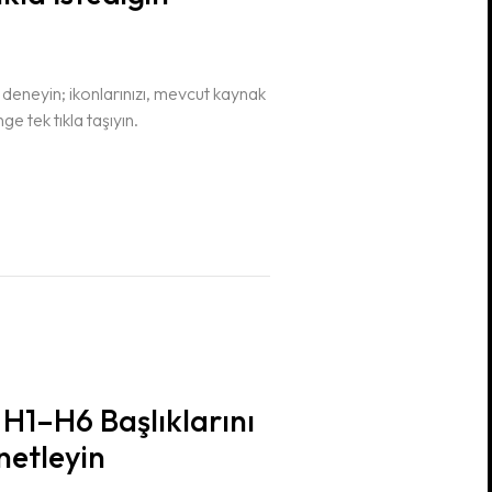
deneyin; ikonlarınızı, mevcut kaynak
ge tek tıkla taşıyın.
 H1–H6 Başlıklarını
netleyin