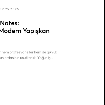
EP 25 2025
 Notes:
 Modern Yapışkan
 hem profesyoneller hem de günlük
runlardan biri unutkanlık. Yoğun iş
oplantılar, alışveriş listeleri derken
nlarca küçük görev…