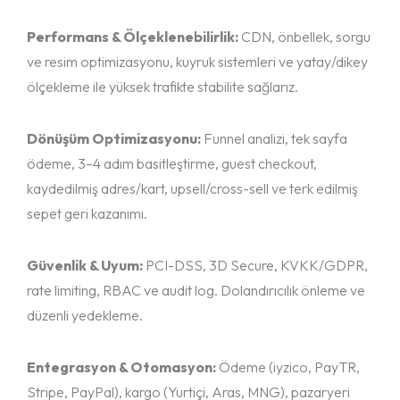
Performans & Ölçeklenebilirlik:
CDN, önbellek, sorgu
ve resim optimizasyonu, kuyruk sistemleri ve yatay/dikey
ölçekleme ile yüksek trafikte stabilite sağlarız.
Dönüşüm Optimizasyonu:
Funnel analizi, tek sayfa
ödeme, 3–4 adım basitleştirme, guest checkout,
kaydedilmiş adres/kart, upsell/cross-sell ve terk edilmiş
sepet geri kazanımı.
Güvenlik & Uyum:
PCI-DSS, 3D Secure, KVKK/GDPR,
rate limiting, RBAC ve audit log. Dolandırıcılık önleme ve
düzenli yedekleme.
Entegrasyon & Otomasyon:
Ödeme (iyzico, PayTR,
Stripe, PayPal), kargo (Yurtiçi, Aras, MNG), pazaryeri