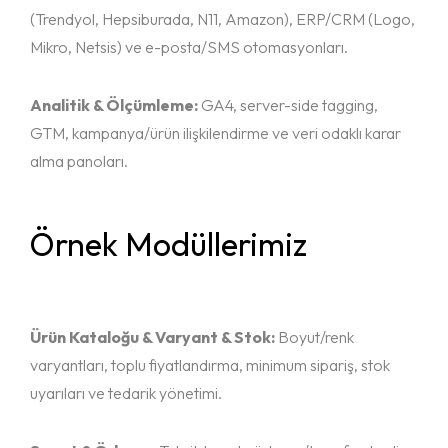
(Trendyol, Hepsiburada, N11, Amazon), ERP/CRM (Logo,
Mikro, Netsis) ve e-posta/SMS otomasyonları.
Analitik & Ölçümleme:
GA4, server-side tagging,
GTM, kampanya/ürün ilişkilendirme ve veri odaklı karar
alma panoları.
Anasayfa
Örnek Modüllerimiz
Hizmetlerimiz
Ürünlerim
Ürün Kataloğu & Varyant & Stok:
Boyut/renk
varyantları, toplu fiyatlandırma, minimum sipariş, stok
Chrome Uygulamaları
uyarıları ve tedarik yönetimi.
Blog