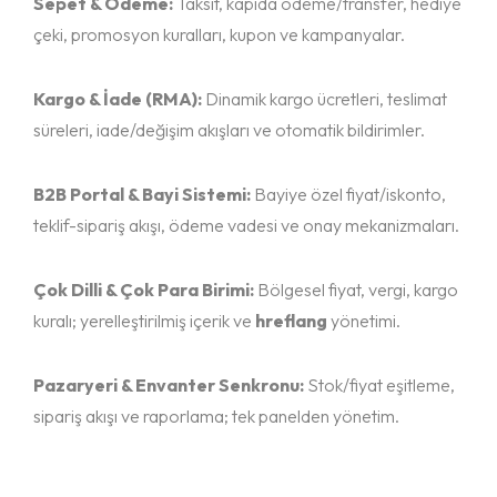
Sepet & Ödeme:
Taksit, kapıda ödeme/transfer, hediye
çeki, promosyon kuralları, kupon ve kampanyalar.
İletişim
Kargo & İade (RMA):
Dinamik kargo ücretleri, teslimat
süreleri, iade/değişim akışları ve otomatik bildirimler.
B2B Portal & Bayi Sistemi:
Bayiye özel fiyat/iskonto,
teklif-sipariş akışı, ödeme vadesi ve onay mekanizmaları.
Çok Dilli & Çok Para Birimi:
Bölgesel fiyat, vergi, kargo
kuralı; yerelleştirilmiş içerik ve
hreflang
yönetimi.
Pazaryeri & Envanter Senkronu:
Stok/fiyat eşitleme,
sipariş akışı ve raporlama; tek panelden yönetim.