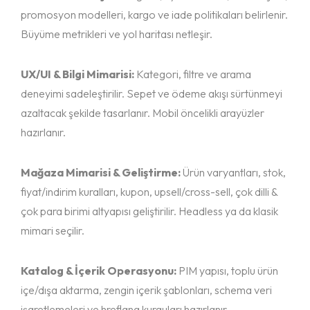
promosyon modelleri, kargo ve iade politikaları belirlenir.
Büyüme metrikleri ve yol haritası netleşir.
UX/UI & Bilgi Mimarisi:
Kategori, filtre ve arama
deneyimi sadeleştirilir. Sepet ve ödeme akışı sürtünmeyi
azaltacak şekilde tasarlanır. Mobil öncelikli arayüzler
hazırlanır.
Mağaza Mimarisi & Geliştirme:
Ürün varyantları, stok,
fiyat/indirim kuralları, kupon, upsell/cross-sell, çok dilli &
çok para birimi altyapısı geliştirilir. Headless ya da klasik
mimari seçilir.
Katalog & İçerik Operasyonu:
PIM yapısı, toplu ürün
içe/dışa aktarma, zengin içerik şablonları, schema veri
işaretlemeleri ve hreflang kurguları hazırlanır.