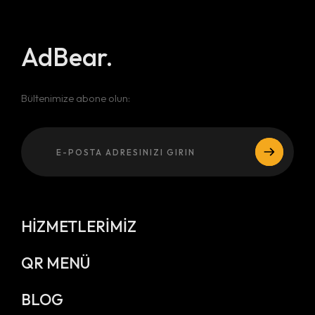
AdBear.
Bültenimize abone olun:
HİZMETLERİMİZ
QR MENÜ
BLOG